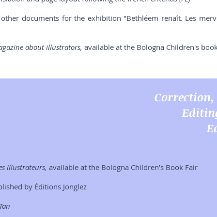
 other documents for the exhibition "Bethléem renaît. Les mervei
gazine about illustrators,
available at the Bologna Children's boo
Correction,
Editin
E
s illustrateurs,
available at the Bologna Children's Book Fair
ished by Éditions Jonglez
yTan