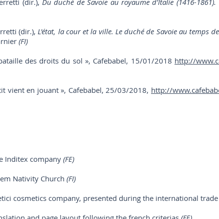
rretti (dir.),
Du duché de Savoie au royaume d’Italie (1416-1861). U
retti (dir.),
L'état, la cour et la ville. Le duché de Savoie au temps 
arnier
(FI)
bataille des droits du sol », Cafebabel, 15/01/2018
http://www.ca
tit vient en jouant », Cafebabel, 25/03/2018,
http://www.cafebabel.
the Inditex company
(FE)
eem Nativity Church
(FI)
tici cosmetics company, presented during the international trade
lation and page layout following the french criterias
(FE)