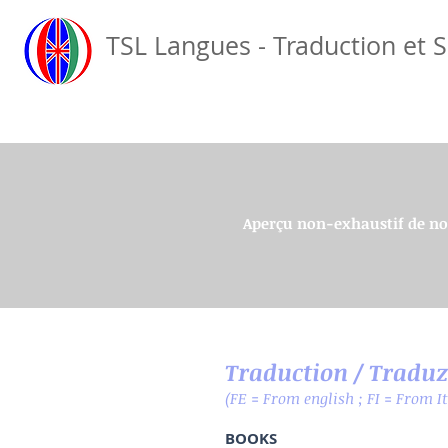
TSL Langues - Traduction et S
Aperçu non-exhaustif de no
Traduction / Traduz
(FE = From english ; FI = From It
BOOKS