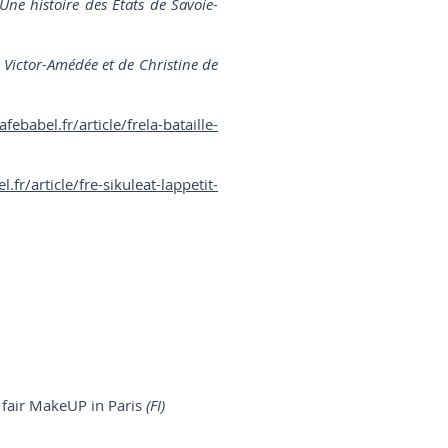
ne histoire des États de Savoie-
de Victor-Amédée et de Christine de
febabel.fr/article/frela-bataille-
fr/article/fre-sikuleat-lappetit-
 fair MakeUP in Paris
(FI)