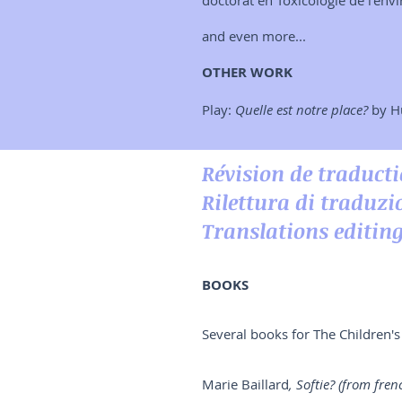
doctorat en Toxicologie de l'env
and even more...
OTHER WORK
Play:
Quelle est notre place?
by H
Révision de traduct
Rilettura di traduzi
Translations editin
BOOKS
Several books for The Children'
Marie Baillard
, Softie? (from fren