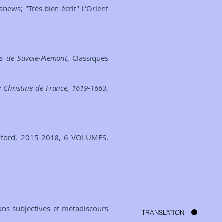
nanews; "Très bien écrit" L'Orient
ts de Savoie-Piémont
, Classiques
de Christine de France, 1619-1663
,
r
Oxford, 2015-2018,
6 VOLUMES
.
ons subjectives et métadiscours
TRANSLATION