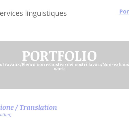
Por
ervices linguistiques
PORTFOLIO
s travaux/Elenco non esaustivo dei nostri lavori/Non-exhaus
work
ione / Translation
alian)