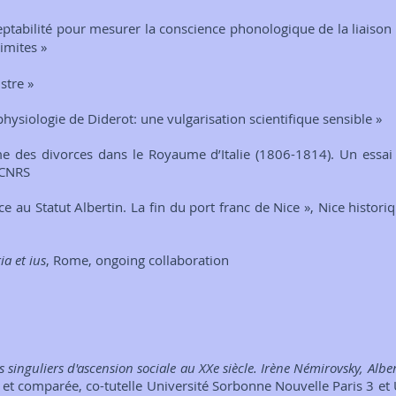
eptabilité pour mesurer la conscience phonologique de la liaison 
imites
»
stre »
physiologie de Diderot: une vulgarisation scientifique sensible »
e des divorces dans le Royaume d’Italie (1806-1814). Un essai 
 CNRS
ce au Statut Albertin. La fin du port franc de Nice », Nice histori
ia et ius
, Rome, ongoing collaboration
its singuliers d'ascension sociale au XXe siècle. Irène Némirovsky, Alb
e et comparée, co-tutelle Université Sorbonne Nouvelle Paris 3 et 