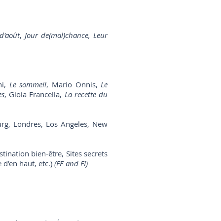
d'août
,
Jour de(mal)chance, Leur
ni,
Le sommeil
, Mario Onnis,
Le
es
, Gioia Francella,
La recette du
urg, Londres, Los Angeles, New
nation bien-être, Sites secrets
'en haut, etc.)
(FE and FI)