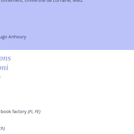
ironnement, Université de Lorraine, Metz
ugo Anhoury
ions
oni
g
s book factory
(FI, FE)
ch)