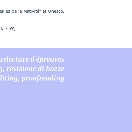
lles de la Nativité" at Unesco,
kfair
(FE)
 relecture d'épreuves
g, revisione di bozze
diting, proofreading