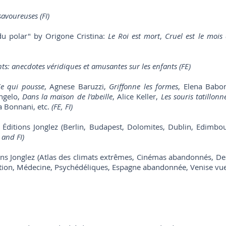
 savoureuses
(FI)
du polar" by Origone Cristina:
Le Roi est mort
,
Cruel est le mois 
nts: anecdotes véridiques et amusantes sur les enfants
(FE)
e qui pousse
, Agnese Baruzzi,
Griffonne les formes
, Elena Babo
Angelo,
Dans la maison de l'abeille
, Alice Keller,
Les souris tatillonn
a Bonnani, etc.
(FE, FI)
Éditions Jonglez (Berlin, Budapest, Dolomites, Dublin, Edimbo
 and FI)
s Jonglez (Atlas des climats extrêmes, Cinémas abandonnés, Desti
ion, Médecine, Psychédéliques, Espagne abandonnée, Venise vue d