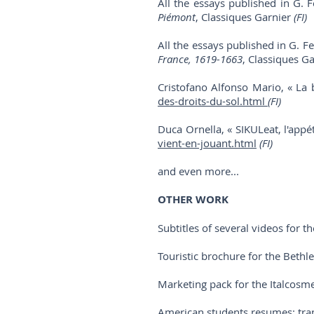
All the essays published in G. Fe
Piémont
, Classiques Garnier
(FI)
All the essays published in G. Fer
France, 1619-1663
, Classiques G
Cristofano Alfonso Mario, « La 
des-droits-du-sol.html
(FI)
Duca Ornella, « SIKULeat, l'appé
vient-en-jouant.html
(FI)
and even more...
OTHER WORK
Subtitles of several videos for 
Touristic brochure for the Bethl
Marketing pack for the Italcosme
American students resumes: trans