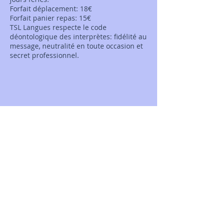
Forfait déplacement: 18€
Forfait panier repas: 15€
TSL Langues respecte le code
déontologique des interprètes: fidélité au
message, neutralité en toute occasion et
secret professionnel.
Témoignages
Vous
"J'apprécie particulièrement le respect dont TSL
Langues fait preuve envers les auteurs. La
correctrice possède cette qualité qui consiste à
se fondre dans le style du texte qu'elle corrige