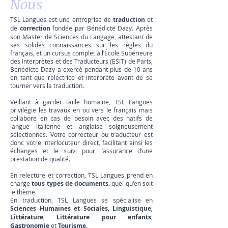
Nous
TSL Langues est une entreprise de
traduction
et
de
correction
fondée par Bénédicte Dazy. Après
son Master de Sciences du Langage, attestant de
ses solides connaissances sur les règles du
français, et un cursus complet à l’École Supérieure
des Interprètes et des Traducteurs (ESIT) de Paris,
Bénédicte Dazy a exercé pendant plus de 10 ans
en tant que relectrice et interprète avant de se
tourner vers la traduction.
Veillant à garder taille humaine, TSL Langues
privilégie les travaux en ou vers le français mais
collabore en cas de besoin avec des natifs de
langue italienne et anglaise soigneusement
sélectionnés. Votre correcteur ou traducteur est
donc votre interlocuteur direct, facilitant ainsi les
échanges et le suivi pour l’assurance d’une
prestation de qualité.
En relecture et correction, TSL Langues prend en
charge
tous types de documents
, quel qu'en soit
le thème.
En traduction, TSL Langues se spécialise en
Sciences Humaines et Sociales
,
Linguistique
,
Littérature
,
Littérature pour enfants
,
Gastronomie
et
Tourisme
.